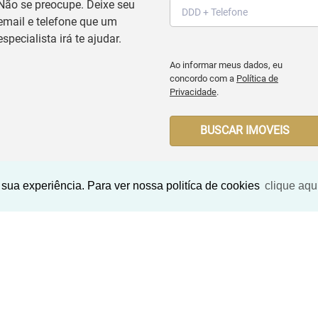
Não se preocupe. Deixe seu
email e telefone que um
especialista irá te ajudar.
Ao informar meus dados, eu
concordo com a
Política de
Privacidade
.
BUSCAR IMOVEIS
sua experiência. Para ver nossa politíca de cookies
clique aqu
Imóveis Similares
<
<
<
<
<
<
<
<