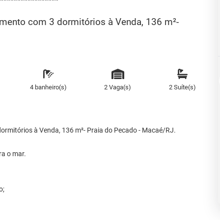
*****************
amento com 3 dormitórios à Venda, 136 m²-
4 banheiro(s)
2 Vaga(s)
2 Suíte(s)
dormitórios à Venda, 136 m²- Praia do Pecado - Macaé/RJ.
ra o mar.
o;