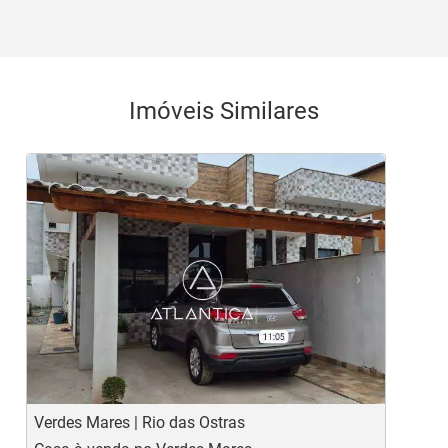
Imóveis Similares
<
<
<
<
<
‹
›
Previous
Next
Verdes Mares | Rio das Ostras
J