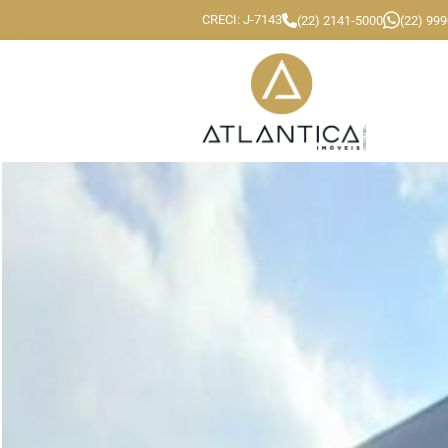
CRECI: J-7143
(22) 2141-5000
(22) 99