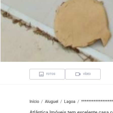
FOTOS
VÍDEO
Início
Aluguel
Lagoa
******************
Atlântica Imóveis tem excelente casa 