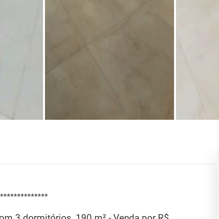
**************
com 3 dormitórios, 190 m² - Venda por R$