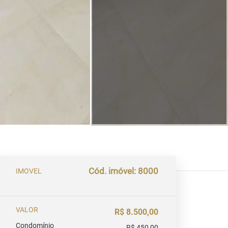
Cód. imóvel: 8000
IMOVEL
VALOR
R$ 8.500,00
Condomínio
R$ 450,00