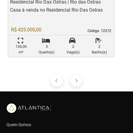
Residencial Rio Das Ostras | Rio das Ostras
E
Casa à venda no Residencial Rio Das Ostras
C
R$ 425.000,00
Código. 12272
Código. 12272
130,00
3
2
2
m²
Quarto(s)
Vaga(s)
Banho(s)
Quem Somos