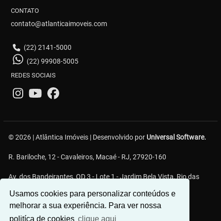
CONTATO
contato@atlanticaimoveis.com
(22) 2141-5000
(22) 99908-5005
REDES SOCIAIS
© 2026 | Atlântica Imóveis | Desenvolvido por
Universal Software.
R. Bariloche, 12 - Cavaleiros, Macaé - RJ, 27920-160
Av. dos Bandeirantes, QD 3 - Lote 1 - Jardim Bela Vista, Rio das
Ostras - RJ
Usamos cookies para personalizar conteúdos e
melhorar a sua experiência. Para ver nossa
politíca de cookies
clique aqui