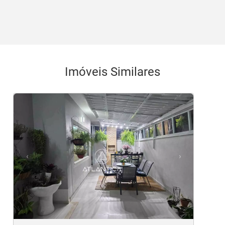
Imóveis Similares
<
<
<
<
<
‹
›
Previous
Next