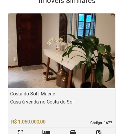
Imóveis Similares
<
<
<
<
<
‹
›
Previous
Next
Costa do Sol | Macaé
E
Casa à venda no Costa do Sol
C
c
R$ 1.050.000,00
Código. 1677
Código. 1677