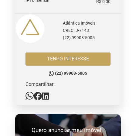
IPTU mensal
R$ 0,00
Atlântica Imóveis
CRECI J-7143
(22) 99908-5005
TENHO INTERESSE
(22) 99908-5005
Compartilhar:
Quero anunciar meu imóvel