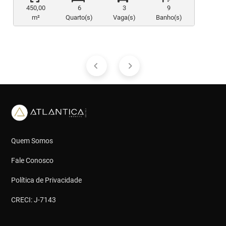
450,00
6
3
9
m²
Quarto(s)
Vaga(s)
Banho(s)
Quem Somos
Fale Conosco
Política de Privacidade
CRECI: J-7143