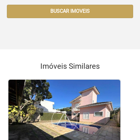
BUSCAR IMOVEIS
Imóveis Similares
<
<
<
<
<
‹
›
Previous
Next