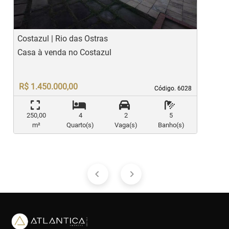
Costazul | Rio das Ostras
V
Casa à venda no Costazul
C
R$ 1.450.000,00
Código. 6028
Código. 6028
250,00
4
2
5
m²
Quarto(s)
Vaga(s)
Banho(s)