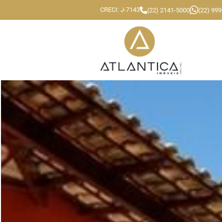
CRECI: J-7143
(22) 2141-5000
(22) 99