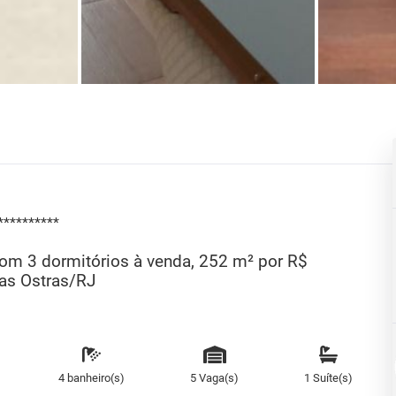
**********
com 3 dormitórios à venda, 252 m² por R$
das Ostras/RJ
4 banheiro(s)
5 Vaga(s)
1 Suíte(s)