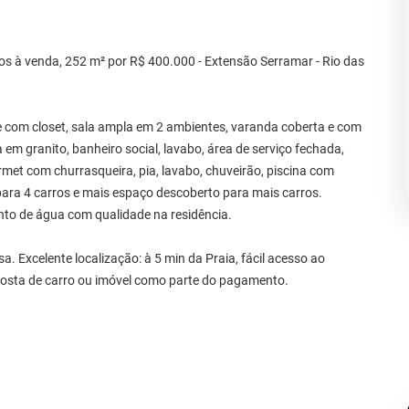
os à venda, 252 m² por R$ 400.000 - Extensão Serramar - Rio das
e com closet, sala ampla em 2 ambientes, varanda coberta e com
em granito, banheiro social, lavabo, área de serviço fechada,
et com churrasqueira, pia, lavabo, chuveirão, piscina com
 para 4 carros e mais espaço descoberto para mais carros.
nto de água com qualidade na residência.
. Excelente localização: à 5 min da Praia, fácil acesso ao
oposta de carro ou imóvel como parte do pagamento.