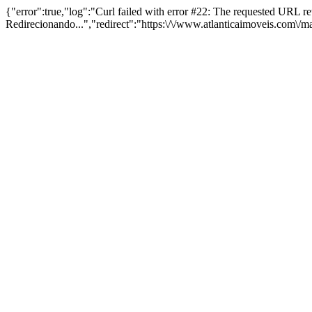
{"error":true,"log":"Curl failed with error #22: The requested URL 
Redirecionando...","redirect":"https:\/\/www.atlanticaimoveis.com\/