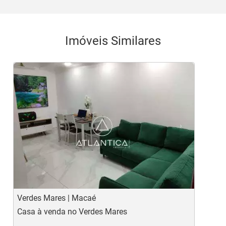
Imóveis Similares
<
<
<
<
<
‹
›
Previous
Next
Verdes Mares | Macaé
A
Casa à venda no Verdes Mares
C