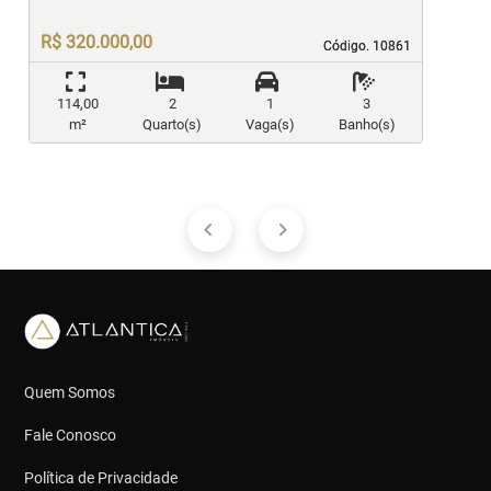
R$ 320.000,00
Código. 10861
Código. 10861
114,00
2
1
3
m²
Quarto(s)
Vaga(s)
Banho(s)
Quem Somos
Fale Conosco
Política de Privacidade