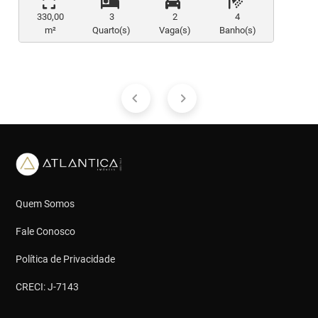
330,00
3
2
4
m²
Quarto(s)
Vaga(s)
Banho(s)
Quem Somos
Fale Conosco
Política de Privacidade
CRECI: J-7143