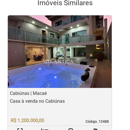
Imóveis Similares
<
<
<
<
<
‹
›
Previous
Next
Cabiúnas | Macaé
G
Casa à venda no Cabiúnas
C
R$ 1.200.000,00
Código. 12488
Código. 12488