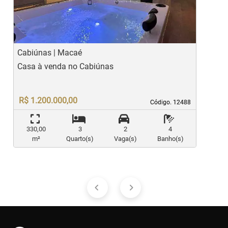
Cabiúnas | Macaé
G
Casa à venda no Cabiúnas
C
R$ 1.200.000,00
Código. 12488
Código. 12488
330,00
3
2
4
m²
Quarto(s)
Vaga(s)
Banho(s)