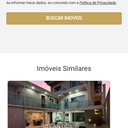
Ao informar meus dados, eu concordo com a
Política de Privacidade
.
BUSCAR IMOVEIS
Imóveis Similares
<
<
<
<
<
‹
›
Previous
Next