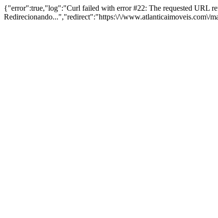
{"error":true,"log":"Curl failed with error #22: The requested URL 
Redirecionando...","redirect":"https:\/\/www.atlanticaimoveis.com\/