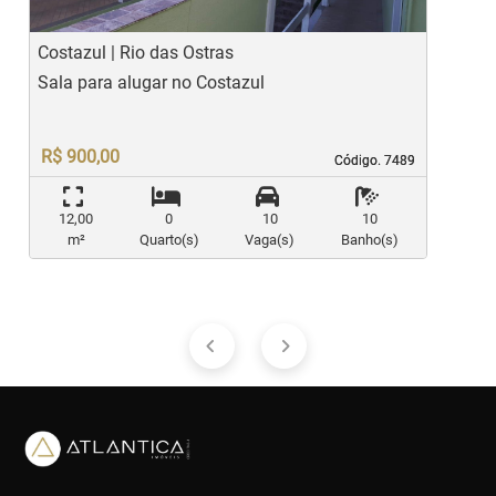
Costazul | Rio das Ostras
C
Sala para alugar no Costazul
S
W
R$ 900,00
Código. 7489
Código. 7489
12,00
0
10
10
m²
Quarto(s)
Vaga(s)
Banho(s)