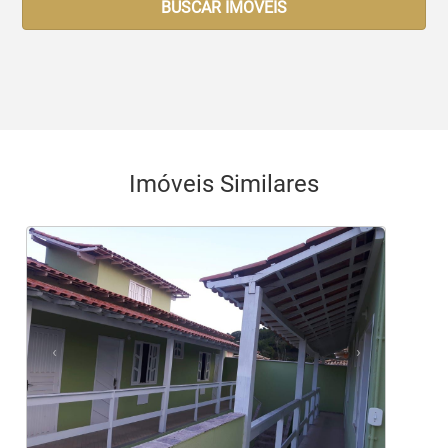
BUSCAR IMOVEIS
Imóveis Similares
<
<
<
<
<
‹
›
Previous
Next