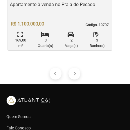
Apartamento à venda no Praia do Pecado
A
c
R$ 1.100.000,00
Código. 10797
Código. 10797
169,00
3
2
3
m²
Quarto(s)
Vaga(s)
Banho(s)
Quem Somos
Fale Conosco