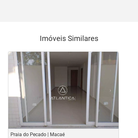
Imóveis Similares
<
<
<
<
<
‹
›
Previous
Next
Praia do Pecado | Macaé
P