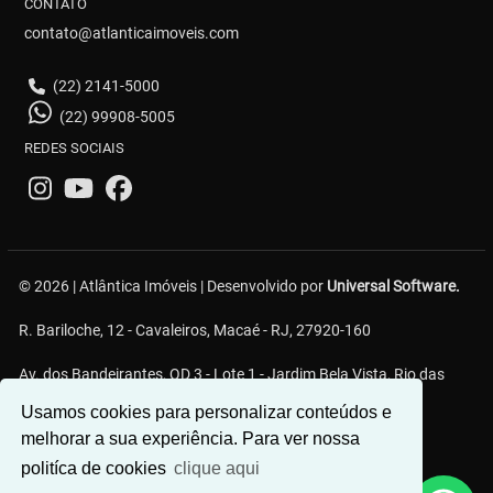
CONTATO
contato@atlanticaimoveis.com
(22) 2141-5000
(22) 99908-5005
REDES SOCIAIS
© 2026 | Atlântica Imóveis | Desenvolvido por
Universal Software.
R. Bariloche, 12 - Cavaleiros, Macaé - RJ, 27920-160
Av. dos Bandeirantes, QD 3 - Lote 1 - Jardim Bela Vista, Rio das
Ostras - RJ
Usamos cookies para personalizar conteúdos e
melhorar a sua experiência. Para ver nossa
politíca de cookies
clique aqui