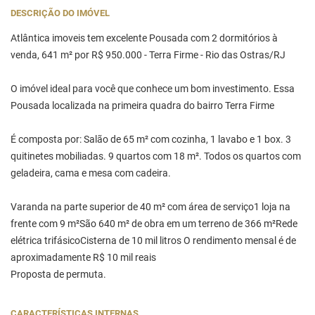
DESCRIÇÃO DO IMÓVEL
Atlântica imoveis tem excelente Pousada com 2 dormitórios à
venda, 641 m² por R$ 950.000 - Terra Firme - Rio das Ostras/RJ
O imóvel ideal para você que conhece um bom investimento. Essa
Pousada localizada na primeira quadra do bairro Terra Firme
É composta por: Salão de 65 m² com cozinha, 1 lavabo e 1 box. 3
quitinetes mobiliadas. 9 quartos com 18 m². Todos os quartos com
geladeira, cama e mesa com cadeira.
Varanda na parte superior de 40 m² com área de serviço1 loja na
frente com 9 m²São 640 m² de obra em um terreno de 366 m²Rede
elétrica trifásicoCisterna de 10 mil litros O rendimento mensal é de
aproximadamente R$ 10 mil reais
Proposta de permuta.
CARACTERÍSTICAS INTERNAS