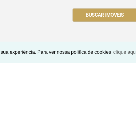
BUSCAR IMOVEIS
sua experiência. Para ver nossa politíca de cookies
clique aqu
Imóveis Similares
<
<
<
<
<
<
<
‹
›
‹
›
Previous
Next
Previous
N