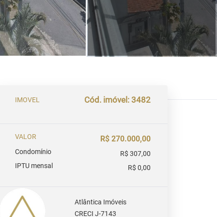
Cód. imóvel: 3482
IMOVEL
VALOR
R$ 270.000,00
Condomínio
R$ 307,00
IPTU mensal
R$ 0,00
Atlântica Imóveis
CRECI J-7143