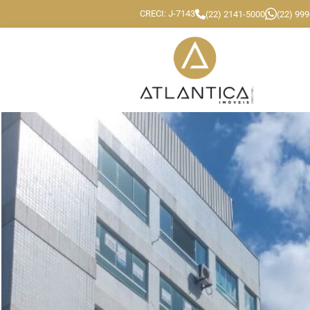
CRECI: J-7143
(22) 2141-5000
(22) 99