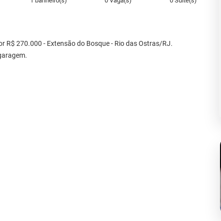
1 banheiro(s)
0 Vaga(s)
0 Suíte(s)
por R$ 270.000 - Extensão do Bosque - Rio das Ostras/RJ.
 garagem.