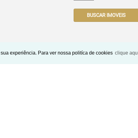
BUSCAR IMOVEIS
sua experiência. Para ver nossa politíca de cookies
clique aqu
Imóveis Similares
<
<
<
<
<
<
<
‹
›
‹
›
Previous
Next
Previous
N