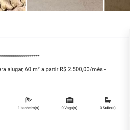
********************
ra alugar, 60 m² a partir R$ 2.500,00/mês -
1 banheiro(s)
0 Vaga(s)
0 Suíte(s)