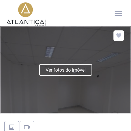
menu
Ver fotos do imóvel