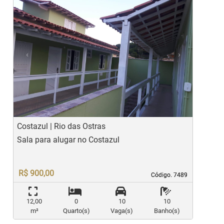
‹
›
Previous
Next
Costazul | Rio das Ostras
C
Sala para alugar no Costazul
S
W
R$ 900,00
Código. 7489
Código. 7489
12,00
0
10
10
m²
Quarto(s)
Vaga(s)
Banho(s)