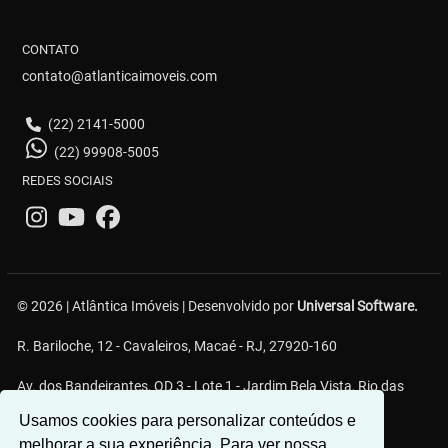
CONTATO
contato@atlanticaimoveis.com
(22) 2141-5000
(22) 99908-5005
REDES SOCIAIS
© 2026 | Atlântica Imóveis | Desenvolvido por
Universal Software.
R. Bariloche, 12 - Cavaleiros, Macaé - RJ, 27920-160
Av. dos Bandeirantes, QD 3 - Lote 1 - Jardim Bela Vista, Rio das
Ostras - RJ
Usamos cookies para personalizar conteúdos e
melhorar a sua experiência. Para ver nossa