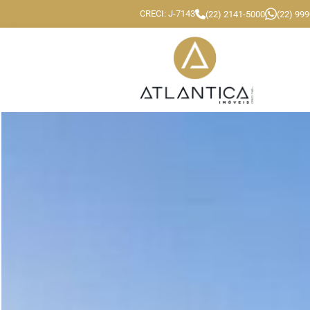
CRECI: J-7143
(22) 2141-5000
(22) 99