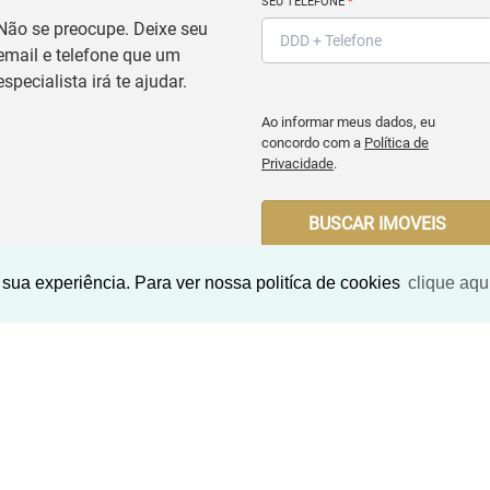
SEU TELEFONE
*
Não se preocupe. Deixe seu
email e telefone que um
especialista irá te ajudar.
Ao informar meus dados, eu
concordo com a
Política de
Privacidade
.
BUSCAR IMOVEIS
sua experiência. Para ver nossa politíca de cookies
clique aqu
Imóveis Similares
<
<
<
<
<
<
<
<