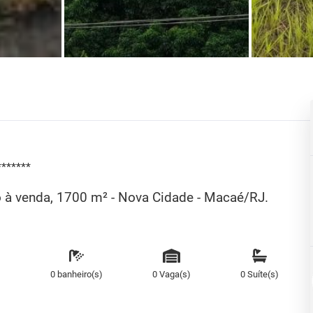
*******
no à venda, 1700 m² - Nova Cidade - Macaé/RJ.
)
0 banheiro(s)
0 Vaga(s)
0 Suíte(s)