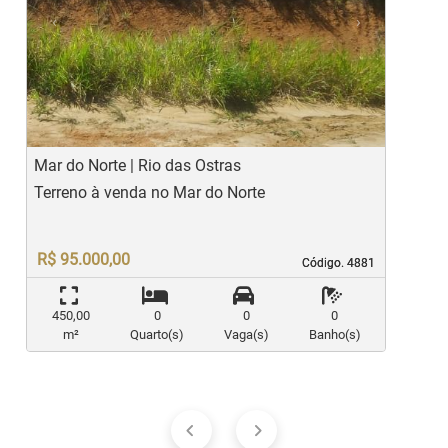
‹
›
Previous
Next
Mar do Norte | Rio das Ostras
C
Terreno à venda no Mar do Norte
T
R$ 95.000,00
Código. 4881
Código. 4881
450,00
0
0
0
m²
Quarto(s)
Vaga(s)
Banho(s)