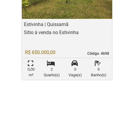
Estivinha | Quissamã
Sítio à venda no Estivinha
R$ 650.000,00
Código. 4698
Código. 4698
0,00
2
0
0
m²
Quarto(s)
Vaga(s)
Banho(s)