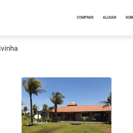
COMPRAR
ALUGAR
SOB
ivinha
<
<
<
<
‹
›
Previous
Next